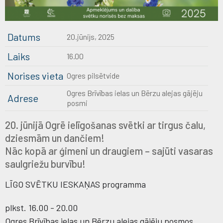
Datums
20.jūnijs, 2025
Laiks
16.00
Norises vieta
Ogres pilsētvide
Ogres Brīvības ielas un Bērzu alejas gājēju
Adrese
posmi
20. jūnijā Ogrē ielīgošanas svētki ar tirgus čalu,
dziesmām un dančiem!
Nāc kopā ar ģimeni un draugiem – sajūti vasaras
saulgriežu burvību!
LĪGO SVĒTKU IESKAŅAS programma
plkst. 16.00 - 20.00
Ogres Brīvības ielas un Bērzu alejas gājēju posmos