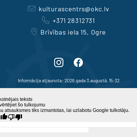
kulturascentrs@okc.lv
+371 28312731
Brīvības iela 15, Ogre
Informācija atjaunota: 2026.gada 3.augustā, 15:32
otnējais teksts
ērtējiet šo tulkojumu
u atsauksmes tiks izmantotas, lai uzlabotu Google tulkotāju.