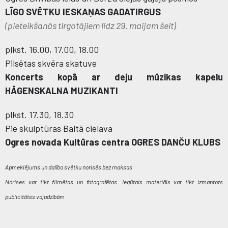
LĪGO SVĒTKU IESKAŅAS GADATIRGUS
(pieteikšanās tirgotājiem līdz 29. maijam šeit)
plkst. 16.00, 17.00, 18.00
Pilsētas skvēra skatuve
Koncerts kopā ar deju mūzikas kapelu
HĀGENSKALNA MUZIKANTI
plkst. 17.30, 18.30
Pie skulptūras Baltā cielava
Ogres novada Kultūras centra OGRES DANČU KLUBS
Apmeklējums un dalība svētku norisēs bez maksas
Norises var tikt filmētas un fotografētas. Iegūtais materiāls var tikt izmantots
publicitātes vajadzībām