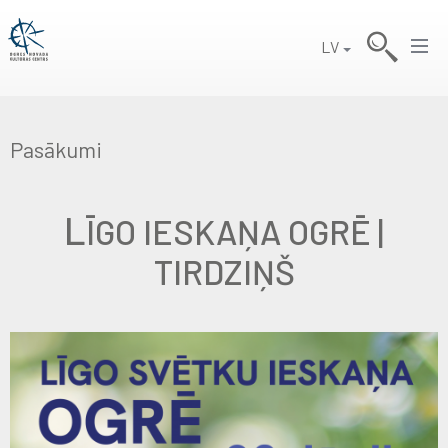
LV
Pasākumi
L
ĪGO IESKAŅA OGRĒ |
TIRDZIŅŠ