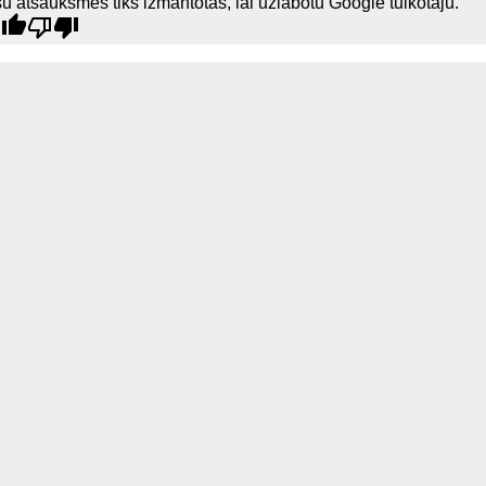
u atsauksmes tiks izmantotas, lai uzlabotu Google tulkotāju.