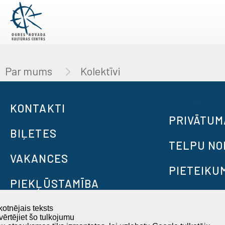
Par mums
Kolektīvi
KONTAKTI
PRIVĀTUM
BIĻETES
TELPU N
VAKANCES
PIETEIKU
PIEKĻŪSTAMĪBA
otnējais teksts
ērtējiet šo tulkojumu