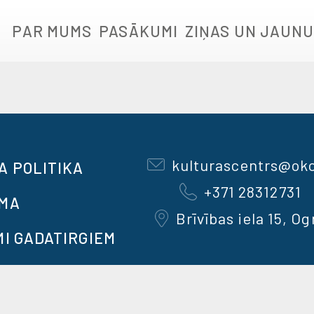
PAR MUMS
PASĀKUMI
ZIŅAS UN JAUNU
kulturascentrs@okc
A POLITIKA
+371 28312731
OMA
Brīvības iela 15, Og
MI GADATIRGIEM