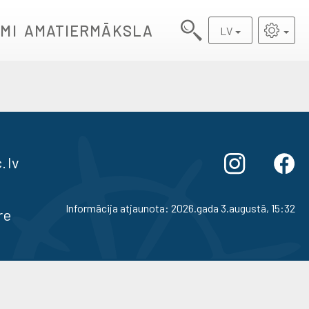
MI
AMATIERMĀKSLA
LV
.lv
Informācija atjaunota: 2026.gada 3.augustā, 15:32
re