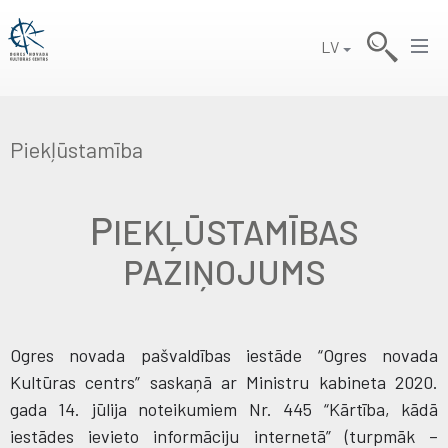
LV
Piekļūstamība
P
IEKĻŪSTAMĪBAS
PAZIŅOJUMS
Ogres novada pašvaldības iestāde “Ogres novada
Kultūras centrs” saskaņā ar Ministru kabineta 2020.
gada 14. jūlija noteikumiem Nr. 445 “Kārtība, kādā
iestādes ievieto informāciju internetā” (turpmāk –