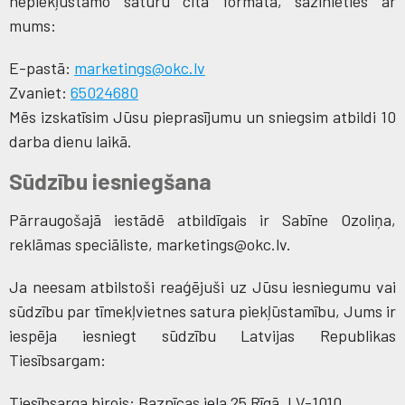
nepiekļūstamo saturu citā formātā, sazinieties ar
mums:
E-pastā:
marketings@okc.lv
Zvaniet:
65024680
Mēs izskatīsim Jūsu pieprasījumu un sniegsim atbildi 10
darba dienu laikā.
Sūdzību iesniegšana
Pārraugošajā iestādē atbildīgais ir Sabīne Ozoliņa,
reklāmas speciāliste, marketings@okc.lv.
Ja neesam atbilstoši reaģējuši uz Jūsu iesniegumu vai
sūdzību par tīmekļvietnes satura piekļūstamību, Jums ir
iespēja iesniegt sūdzību Latvijas Republikas
Tiesībsargam:
Tiesībsarga birojs: Baznīcas iela 25 Rīgā, LV-1010