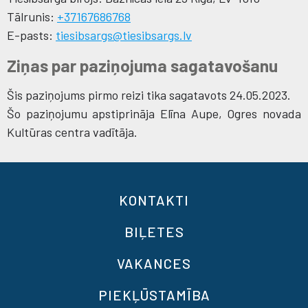
Tālrunis:
+37167686768
E-pasts:
tiesibsargs@tiesibsargs.lv
Ziņas par paziņojuma sagatavošanu
Šis paziņojums pirmo reizi tika sagatavots 24.05.2023.
Šo paziņojumu apstiprināja Elīna Aupe, Ogres novada
Kultūras centra vadītāja.
KONTAKTI
BIĻETES
VAKANCES
PIEKĻŪSTAMĪBA