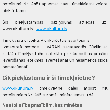
noteikumi Nr. 445) apņemas savu tīmekļvietni veidot
piekļūstamu.
Šis piekļūstamības paziņojums attiecas uz:
www.okultura.lv-
www.okultura.lv
Tīmekļvietnei veikts Vienkāršotais izvērtējums.
Izmantotā metode – VARAM sagatavotās “Vadlīnijas
iestāžu tīmekļvietnēm noteikto piekļūstamības prasību
ievērošanas ietekmes izvērtēšanai un nesamērīgā sloga
pamatošanai”.
Cik piekļūstama ir šī tīmekļvietne?
www.okultura.lv
tīmekļvietne daļēji atbilst MK
noteikumiem Nr. 445 turpmāk minēto iemeslu dēļ.
Neatbilstība prasībām, kas minētas