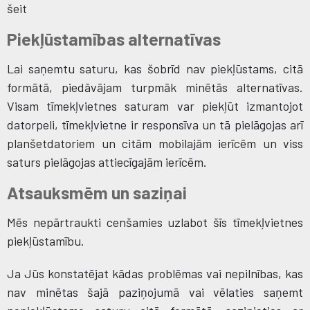
šeit
Piekļūstamības alternatīvas
Lai saņemtu saturu, kas šobrīd nav piekļūstams, citā
formātā, piedāvājam turpmāk minētās alternatīvas.
Visam tīmekļvietnes saturam var piekļūt izmantojot
datorpeli, tīmekļvietne ir responsīva un tā pielāgojas arī
planšetdatoriem un citām mobilajām ierīcēm un viss
saturs pielāgojas attiecīgajām ierīcēm.
Atsauksmēm un saziņai
Mēs nepārtraukti cenšamies uzlabot šīs tīmekļvietnes
piekļūstamību.
Ja Jūs konstatējat kādas problēmas vai nepilnības, kas
nav minētas šajā paziņojumā vai vēlaties saņemt