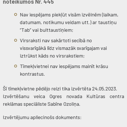
noteikumos Nr. 445
Nav iespējams piekļūt visām izvēlnēm (laikam,
datumam, notikumu veidam utt.) ar taustiņu
“Tab” vai bulttaustiņiem;
Virsraksti nav sakārtoti secībā no
vissvarīgākā līdz vismazāk svarīgajam vai
iztrūkst kāds no virsrakstiem;
Tīmekļvietnei nav iespējams mainīt krāsu
kontrastus.
Šī tīmekļvietne pēdējo reizi tika izvērtēta 24.05.2023.
Izvērtēšanu veica Ogres novada Kultūras centra
reklāmas speciāliste Sabīne Ozoliņa.
Izvērtējumu apliecinošs dokuments: