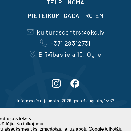
TELPU NOMA
PIETEIKUMI GADATIRGIEM
kulturascentrs@okc.lv
+371 28312731
Brīvības iela 15, Ogre
Informācija atjaunota: 2026.gada 3.augustā, 15:32
otnējais teksts
ērtējiet šo tulkojumu
u atsauksmes tiks izmantotas, lai uzlabotu Google tulkotāju.