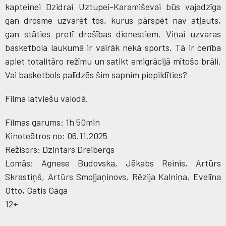
kapteinei Dzidrai Uztupei-Karamiševai būs vajadzīga
gan drosme uzvarēt tos, kurus pārspēt nav atļauts,
gan stāties pretī drošības dienestiem. Viņai uzvaras
basketbola laukumā ir vairāk nekā sports. Tā ir cerība
apiet totalitāro režīmu un satikt emigrācijā mītošo brāli.
Vai basketbols palīdzēs šim sapnim piepildīties?
Filma latviešu valodā.
Filmas garums: 1h 50min
Kinoteātros no: 06.11.2025
Režisors: Dzintars Dreibergs
Lomās: Agnese Budovska, Jēkabs Reinis, Artūrs
Skrastiņš, Artūrs Smoļjaņinovs, Rēzija Kalniņa, Evelīna
Otto, Gatis Gāga
12+