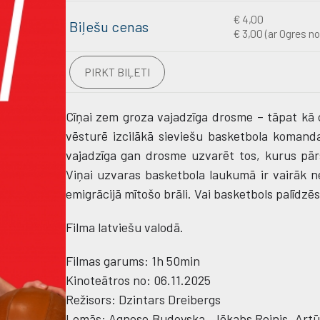
€ 4,00
Biļešu cenas
€ 3,00 (ar Ogres no
PIRKT BIĻETI
Cīņai zem groza vajadzīga drosme – tāpat kā 
vēsturē izcilākā sieviešu basketbola komand
vajadzīga gan drosme uzvarēt tos, kurus pārs
Viņai uzvaras basketbola laukumā ir vairāk ne
emigrācijā mītošo brāli. Vai basketbols palīdzē
Filma latviešu valodā.
Filmas garums: 1h 50min
Kinoteātros no: 06.11.2025
Režisors: Dzintars Dreibergs
Lomās: Agnese Budovska, Jēkabs Reinis, Artūrs