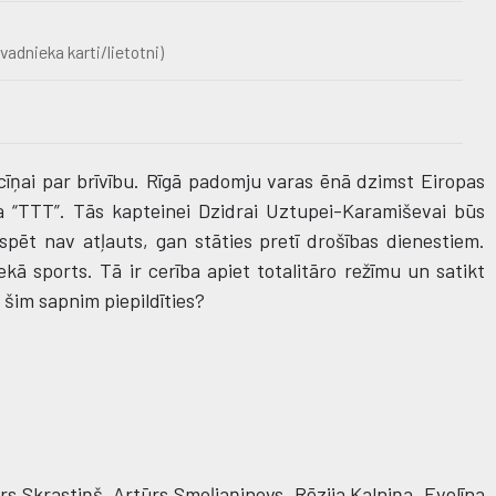
vadnieka karti/lietotni)
cīņai par brīvību. Rīgā padomju varas ēnā dzimst Eiropas
a “TTT”. Tās kapteinei Dzidrai Uztupei-Karamiševai būs
pēt nav atļauts, gan stāties pretī drošības dienestiem.
kā sports. Tā ir cerība apiet totalitāro režīmu un satikt
s šim sapnim piepildīties?
 Skrastiņš, Artūrs Smoļjaņinovs, Rēzija Kalniņa, Evelīna