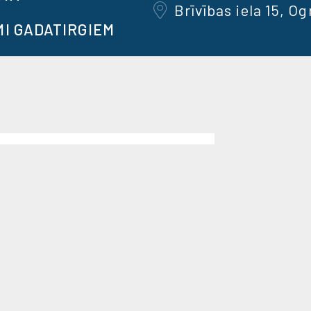
Brīvības iela 15, Og
MI GADATIRGIEM