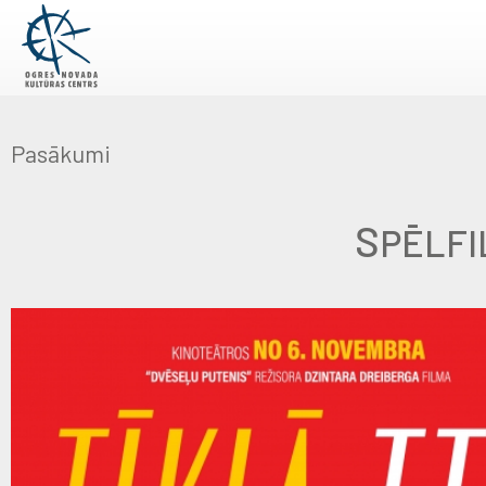
Pasākumi
S
PĒLFI