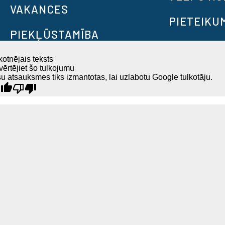
VAKANCES
PIETEIKU
PIEKĻŪSTAMĪBA
otnējais teksts
ērtējiet šo tulkojumu
u atsauksmes tiks izmantotas, lai uzlabotu Google tulkotāju.