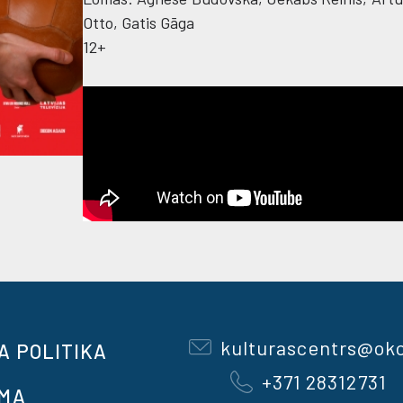
Otto, Gatis Gāga
12+
kulturascentrs@okc
A POLITIKA
+371 28312731
OMA