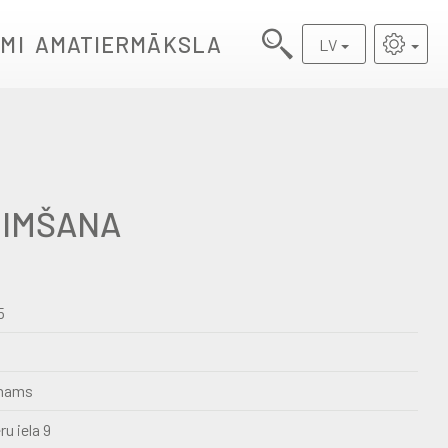
MI
AMATIERMĀKSLA
LV
ZIMŠANA
5
 nams
u iela 9