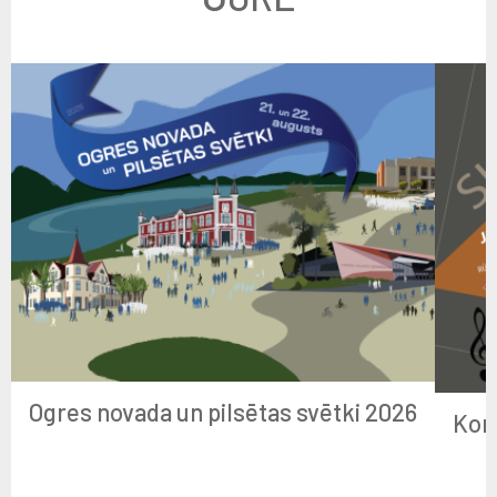
Ogres novada un pilsētas svētki 2026
Kon