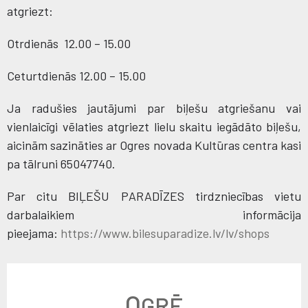
atgriezt:
Otrdienās 12.00 – 15.00
Ceturtdienās 12.00 – 15.00
Ja radušies jautājumi par biļešu atgriešanu vai
vienlaicīgi vēlaties atgriezt lielu skaitu iegādāto biļešu,
aicinām sazināties ar Ogres novada Kultūras centra kasi
pa tālruni 65047740.
Par citu BIĻEŠU PARADĪZES tirdzniecības vietu
darbalaikiem informācija
pieejama:
https://www.bilesuparadize.lv/lv/shops
O
GRĒ