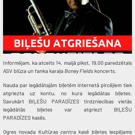
Informējam, ka atcelts 14. maijā plkst. 19.00 paredzētais
ASV blūza un fanka karaļa
Boney Fields
koncerts.
Nauda par iegādātajām biļetēm internetā pircējiem tiek
atgriezta uz kontu, no kura iegādātas biļetes.
Savukārt BIĻEŠU PARADĪZES tirdzniecības vietās
iegādātās biļetes var atgriezt BIĻEŠU
PARADĪZES kasēs.
Ogres novada Kultūras centra kasē biļetes iespējams