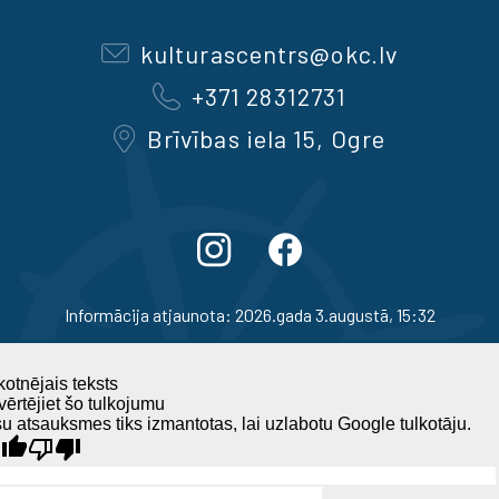
kulturascentrs@okc.lv
+371 28312731
Brīvības iela 15, Ogre
Informācija atjaunota: 2026.gada 3.augustā, 15:32
otnējais teksts
ērtējiet šo tulkojumu
u atsauksmes tiks izmantotas, lai uzlabotu Google tulkotāju.