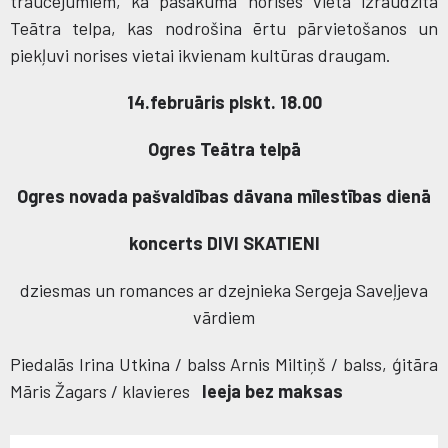
traucējumiem, kā pasākuma norises vieta izraudzīta
Teātra telpa, kas nodrošina ērtu pārvietošanos un
piekļuvi norises vietai ikvienam kultūras draugam.
14.februāris plskt. 18.00
Ogres Teātra telpā
Ogres novada pašvaldības dāvana mīlestības dienā
koncerts DIVI SKATIENI
dziesmas un romances ar dzejnieka Sergeja Saveļjeva
vārdiem
Piedalās Irina Utkina / balss Arnis Miltiņš / balss, ģitāra
Māris Žagars / klavieres
Ieeja bez maksas