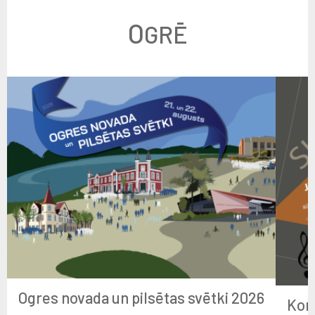
O
GRĒ
Ogres novada un pilsētas svētki 2026
Kon