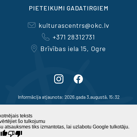
PIETEIKUMI GADATIRGIEM
kulturascentrs@okc.lv
+371 28312731
Brīvības iela 15, Ogre
Informācija atjaunota: 2026.gada 3.augustā, 15:32
otnējais teksts
ērtējiet šo tulkojumu
u atsauksmes tiks izmantotas, lai uzlabotu Google tulkotāju.