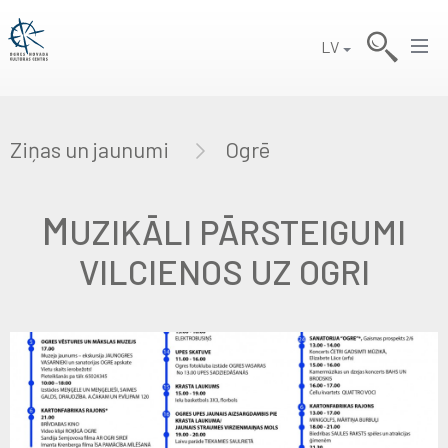
LV
Ziņas un jaunumi
Ogrē
M
UZIKĀLI PĀRSTEIGUMI
VILCIENOS UZ OGRI