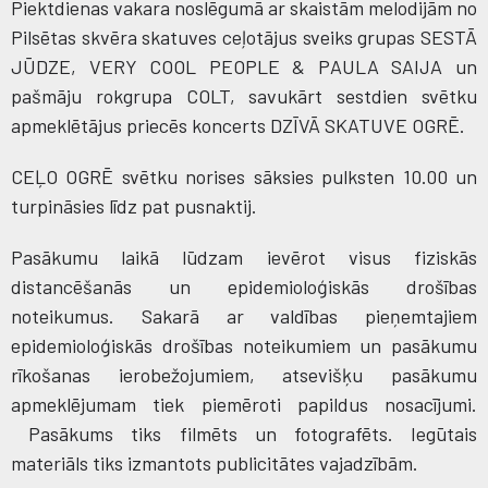
Piektdienas vakara noslēgumā ar skaistām melodijām no
Pilsētas skvēra skatuves ceļotājus sveiks grupas SESTĀ
JŪDZE, VERY COOL PEOPLE & PAULA SAIJA un
pašmāju rokgrupa COLT, savukārt sestdien svētku
apmeklētājus priecēs koncerts DZĪVĀ SKATUVE OGRĒ.
CEĻO OGRĒ svētku norises sāksies pulksten 10.00 un
turpināsies līdz pat pusnaktij.
Pasākumu laikā lūdzam ievērot visus fiziskās
distancēšanās un epidemioloģiskās drošības
noteikumus. Sakarā ar valdības pieņemtajiem
epidemioloģiskās drošības noteikumiem un pasākumu
rīkošanas ierobežojumiem, atsevišķu pasākumu
apmeklējumam tiek piemēroti papildus nosacījumi.
Pasākums tiks filmēts un fotografēts. Iegūtais
materiāls tiks izmantots publicitātes vajadzībām.