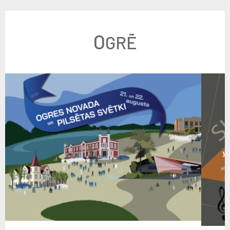
O
GRĒ