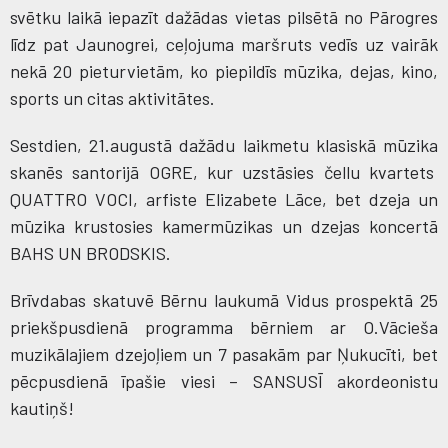
svētku laikā iepazīt dažādas vietas pilsētā no Pārogres
līdz pat Jaunogrei, ceļojuma maršruts vedīs uz vairāk
nekā 20 pieturvietām, ko piepildīs mūzika, dejas, kino,
sports un citas aktivitātes.
Sestdien, 21.augustā dažādu laikmetu klasiskā mūzika
skanēs santorijā OGRE, kur uzstāsies čellu kvartets
QUATTRO VOCI, arfiste Elizabete Lāce, bet dzeja un
mūzika krustosies kamermūzikas un dzejas koncertā
BAHS UN BRODSKIS.
Brīvdabas skatuvē Bērnu laukumā Vidus prospektā 25
priekšpusdienā programma bērniem ar O.Vācieša
muzikālajiem dzejoļiem un 7 pasakām par Ņukucīti, bet
pēcpusdienā īpašie viesi – SANSUSĪ akordeonistu
kautiņš!