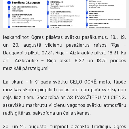
Ieskandinot Ogres pilsētas svētku pasākumus, 18., 19.
un 20. augustā vilcienu pasažierus reisos Rīga –
Daugavpils plkst. 07.31, Rīga – Aizkraukle plkst. 16.31, kā
arī Aizkraukle – Rīga plkst. 9.27 un 18.31 priecēs
muzikāli pārsteigumi.
Lai skan! - ir šī gada svētku CEĻO OGRĒ moto, tāpēc
mūzikas skaņu piepildīti solās būt gan paši svētki, gan
ceļš līdz tiem. Sadarbībā ar AS PASAŽIERU VILCIENS,
atsevišķu maršrutu vilcienu vagonos svētku atmosfēru
radīs ģitāras, saksofona un čella skaņas.
20. un 21. augustā, turpinot aizsākto tradīciju, Ogres