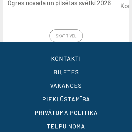
Ogres novada un pilsētas svētki 2026
Kon
SKATĪT VĒL
KONTAKTI
BIĻETES
VAKANCES
PIEKĻŪSTAMĪBA
PRIVĀTUMA POLITIKA
TELPU NOMA