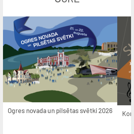
Ogres novada un pilsētas svētki 2026
Kon