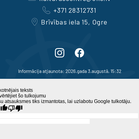
+371 28312731
Brīvības iela 15, Ogre
Informācija atjaunota: 2026.gada 3.augustā, 15:32
otnējais teksts
ērtējiet šo tulkojumu
u atsauksmes tiks izmantotas, lai uzlabotu Google tulkotāju.