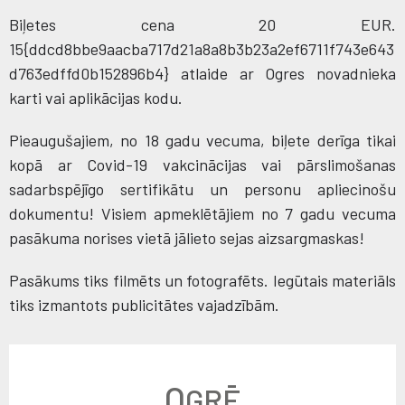
Biļetes cena 20 EUR.
15{ddcd8bbe9aacba717d21a8a8b3b23a2ef6711f743e643
d763edffd0b152896b4} atlaide ar Ogres novadnieka
karti vai aplikācijas kodu.
Pieaugušajiem, no 18 gadu vecuma, biļete derīga tikai
kopā ar Covid-19 vakcinācijas vai pārslimošanas
sadarbspējīgo sertifikātu un personu apliecinošu
dokumentu! Visiem apmeklētājiem no 7 gadu vecuma
pasākuma norises vietā jālieto sejas aizsargmaskas!
Pasākums tiks filmēts un fotografēts. Iegūtais materiāls
tiks izmantots publicitātes vajadzībām.
O
GRĒ