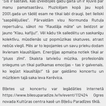
“Šis ir sastāvs, kas izveidojies gadu gaitā un ir kļuvis par
manu pamatsastāvu. Muzicējam kopā jau kopš
2001.gada un tādēļ esam ne tikai labi draugi, bet lieliski
“saspēlējušies”. Pārvaldām visu Normunda Rutuļa
repertuāru, sākot no “Raudāja māte” un beidzot ar
jauno “Klau, kafiju!”. Vēl kādu tik saliedētu un saskanīgu
kolektīvu, mūsdienās uz popmūzikas skatuves, atrast
nebūs viegli. Mēs ar to lepojamies un savu prieku dodam
ikvienam klausītājam. Enerģijas apmaiņa notiek tikai ar
“pluss zīmi”. Skaista latviešu mūzika, profesionāls
sniegums un tikai patīkamas emocijas – tas ir galvenais,
ko iegūst klausītājs!” tā par gaidāmo koncertu un
mūziķiem tajā saka Ieva Kerēvica.
Biļetes uz koncertu var iegādāties internetā
https://www.bilesuparadize.lv/lv/event/112424 Ogres
novada Kultūras centra kasē un Biļešu Paradīzes tīklā.