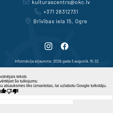
kulturascentrs@okc.lv
+371 28312731
Brīvības iela 15, Ogre
Informācija atjaunota: 2026.gada 3.augustā, 15:32
otnējais teksts
ērtējiet šo tulkojumu
u atsauksmes tiks izmantotas, lai uzlabotu Google tulkotāju.