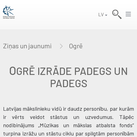
LV
Ziņas un jaunumi
Ogrē
O
GRĒ IZRĀDE PADEGS UN
PADEGS
Latvijas mākslinieku vidū ir daudz personību, par kurām
ir vērts veidot stāstus un uzvedumus. Tāpēc
nodibinājums „Mūzikas un mākslas atbalsta fonds”
turpina izrāžu un stāstu ciklu par spilgtām personībām