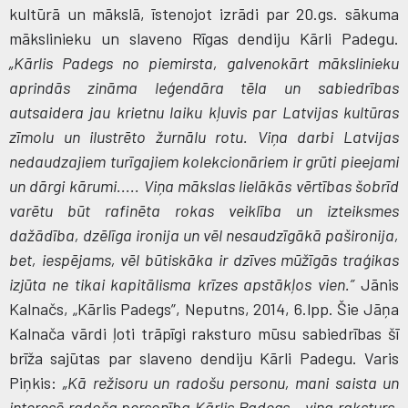
kultūrā un mākslā, īstenojot izrādi par 20.gs. sākuma
mākslinieku un slaveno Rīgas dendiju Kārli Padegu.
„Kārlis Padegs no piemirsta, galvenokārt mākslinieku
aprindās zināma leģendāra tēla un sabiedrības
autsaidera jau krietnu laiku kļuvis par Latvijas kultūras
zīmolu un ilustrēto žurnālu rotu. Viņa darbi Latvijas
nedaudzajiem turīgajiem kolekcionāriem ir grūti pieejami
un dārgi kārumi.....
Viņa mākslas lielākās vērtības šobrīd
varētu būt rafinēta rokas veiklība un izteiksmes
dažādība, dzēlīga ironija un vēl nesaudzīgākā pašironija,
bet, iespējams, vēl būtiskāka ir dzīves mūžīgās traģikas
izjūta ne tikai kapitālisma krīzes apstākļos vien.”
Jānis
Kalnačs, „Kārlis Padegs”, Neputns, 2014, 6.lpp. Šie Jāņa
Kalnača vārdi ļoti trāpīgi raksturo mūsu sabiedrības šī
brīža sajūtas par slaveno dendiju Kārli Padegu. Varis
Piņkis:
„Kā režisoru un radošu personu, mani saista un
interesē radoša personība Kārlis Padegs – viņa raksturs,