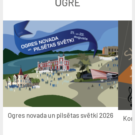
O
GRĒ
Ogres novada un pilsētas svētki 2026
Kon