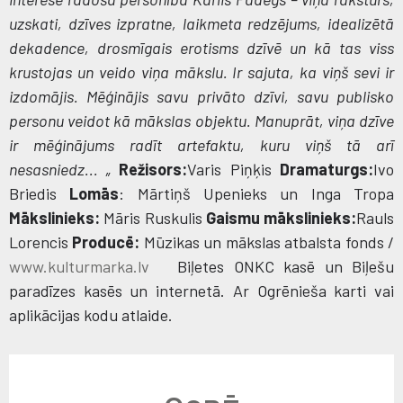
uzskati, dzīves izpratne, laikmeta redzējums, idealizētā
dekadence, drosmīgais erotisms dzīvē un kā tas viss
krustojas un veido viņa mākslu. Ir sajuta, ka viņš sevi ir
izdomājis. Mēģinājis savu privāto dzīvi, savu publisko
personu veidot kā mākslas objektu. Manuprāt, viņa dzīve
ir mēģinājums radīt artefaktu, kuru viņš tā arī
nesasniedz... „
Režisors:
Varis Piņķis
Dramaturgs:
Ivo
Briedis
Lomās
: Mārtiņš Upenieks un Inga Tropa
Mākslinieks:
Māris Ruskulis
Gaismu mākslinieks:
Rauls
Lorencis
Producē:
Mūzikas un mākslas atbalsta fonds /
www.kulturmarka.lv
Biļetes ONKC kasē un Biļešu
paradīzes kasēs un internetā. Ar Ogrēnieša karti vai
aplikācijas kodu atlaide.