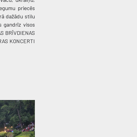
iegumu priecēs
ā dažādu stilu
s gandrīz visos
ŽĀS BRĪVDIENAS
SARAS KONCERTI