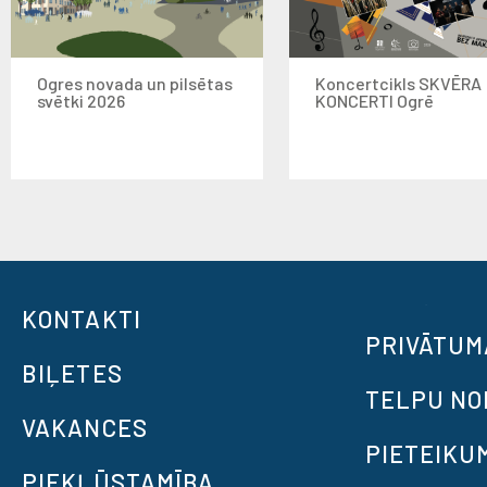
Ogres novada un pilsētas
Koncertcikls SKVĒRA
svētki 2026
KONCERTI Ogrē
KONTAKTI
PRIVĀTUM
BIĻETES
TELPU N
VAKANCES
PIETEIKU
PIEKĻŪSTAMĪBA