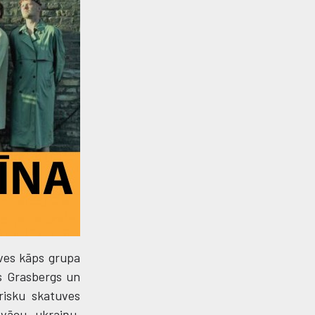
ves kāps grupa
rs Grasbergs un
risku skatuves
 vācu, ukraiņu,