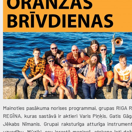
Mainoties pasākuma norises programmai, grupas RIGA 
REGĪNA, kuras sastāvā ir aktieri Varis Piņķis, Gatis Gā
Jēkabs Nīmanis. Grupai raksturīga atturīga instrumen
uzvedību. Mūziķi, sev ierastā manierē, atskaņo ļoti daž