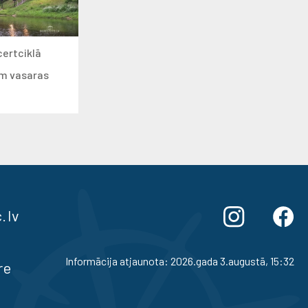
certciklā
ām vasaras
.lv
Informācija atjaunota: 2026.gada 3.augustā, 15:32
re