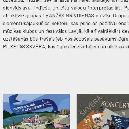
dienvidslāvu, indiešu un citu valodu interpretācijās
atraktīvie grupas ORANŽĀS BRĪVDIENAS mūziķi. Grupa 
elementi sajaukušies kokteilī, kas pilns ar pozitīvu e
mūzikas klubos un festivālos Lavijā, kā arī vairākkār
uzstāšanās būs trešais jeb noslēdzošais pasākums Ogr
PILSĒTAS SKVĒRĀ, kas Ogres iedzīvotājiem un pilsētas vi