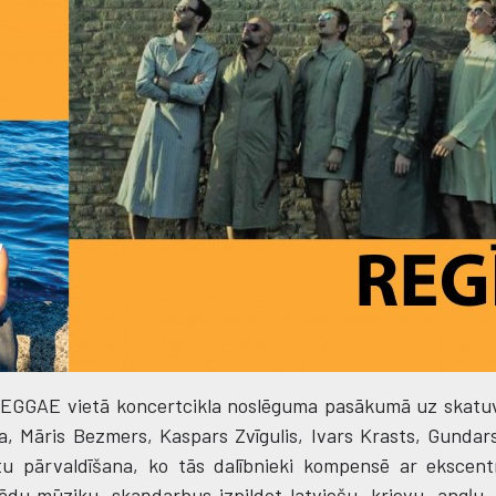
REGGAE vietā koncertcikla noslēguma pasākumā uz skatu
ga, Māris Bezmers, Kaspars Zvīgulis, Ivars Krasts, Gunda
tu pārvaldīšana, ko tās dalībnieki kompensē ar ekscent
ādu mūziku, skaņdarbus izpildot latviešu, krievu, angļu,