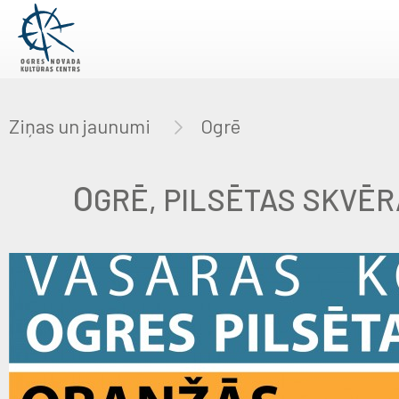
Ziņas un jaunumi
Ogrē
O
GRĒ, PILSĒTAS SKVĒ