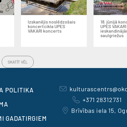
Izskanējis noslēdzošais
18. jūnijā kon
koncertcikla UPES
UPES VAKARI
VAKARI koncerts
ieskandināj
saulgriežus
SKATĪT VĒL
kulturascentrs@okc
A POLITIKA
+371 28312731
OMA
Brīvības iela 15, Og
MI GADATIRGIEM