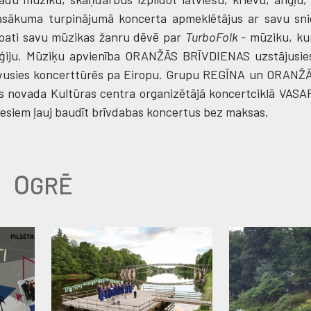
. Pasākuma turpinājumā koncerta apmeklētājus ar savu sn
pati savu mūzikas žanru dēvē par
TurboFolk -
mūziku, kur
nerģiju. Mūziķu apvienība ORANŽĀS BRĪVDIENAS uzstājusie
t devusies koncerttūrēs pa Eiropu. Grupu REGĪNA un ORAN
es novada Kultūras centra organizētājā koncertciklā VA
esiem ļauj baudīt brīvdabas koncertus bez maksas.
O
GRĒ