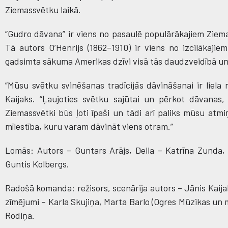
Ziemassvētku laikā.
“Gudro dāvana” ir viens no pasaulē populārākajiem Ziema
Tā autors O’Henrijs (1862–1910) ir viens no izcilākajiem
gadsimta sākuma Amerikas dzīvi visā tās daudzveidībā un
“Mūsu svētku svinēšanas tradīcijās dāvināšanai ir liela 
Kaijaks. “Ļaujoties svētku sajūtai un pērkot dāvanas
Ziemassvētki būs ļoti īpaši un tādi arī paliks mūsu atmi
mīlestība, kuru varam dāvināt viens otram.”
Lomās: Autors – Guntars Arājs, Della – Katrīna Zunda,
Guntis Kolbergs.
Radošā komanda: režisors, scenārija autors – Jānis Kaija
zīmējumi – Karla Skujiņa, Marta Barlo (Ogres Mūzikas un m
Rodiņa.