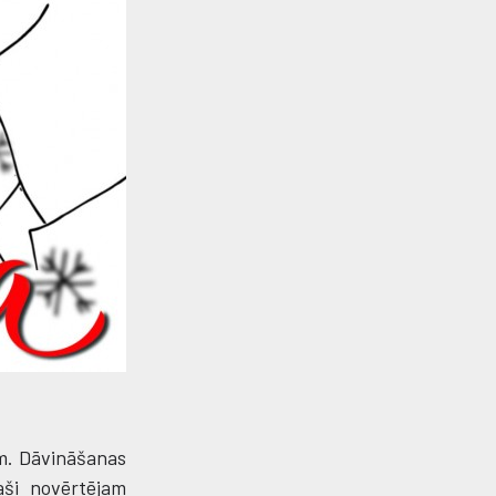
am. Dāvināšanas
aši novērtējam