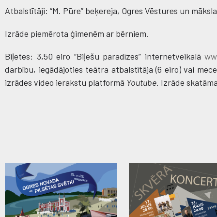
Atbalstītāji: “M. Pūre” beķereja, Ogres Vēstures un māksla
Izrāde piemērota ģimenēm ar bērniem.
Biļetes: 3,50 eiro “Biļešu paradīzes” internetveikalā
www
darbību, iegādājoties teātra atbalstītāja (6 eiro) vai mecen
izrādes video ierakstu platformā
Youtube
. Izrāde skatāma