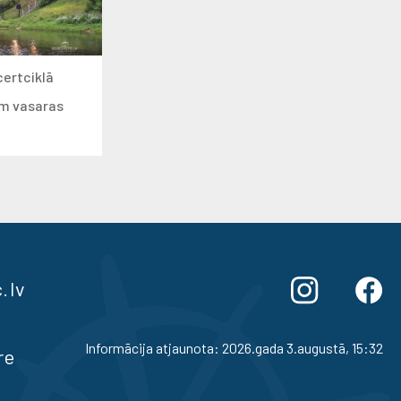
certciklā
ām vasaras
.lv
Informācija atjaunota: 2026.gada 3.augustā, 15:32
re