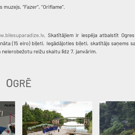
s muzejs, “Fazer”, “Oriflame”.
.bilesuparadize.lv
. Skatītājiem ir iespēja atbalstīt Ogre
āta (15 eiro) biļeti. Iegādājoties biļeti, skatītājs saņems sa
 neierobežotu reižu skaitu līdz 7. janvārim.
O
GRĒ