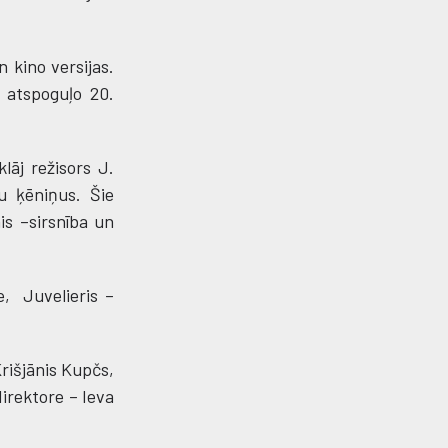
 kino versijas.
i atspoguļo 20.
lāj režisors J.
u ķēniņus. Šie
is –sirsnība un
, Juvelieris –
rišjānis Kupčs,
irektore – Ieva