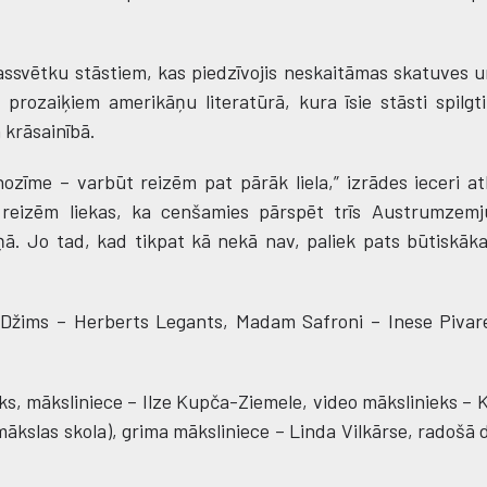
ssvētku stāstiem, kas piedzīvojis neskaitāmas skatuves un
 prozaiķiem amerikāņu literatūrā, kura īsie stāsti spilgt
 krāsainībā.
nozīme – varbūt reizēm pat pārāk liela,” izrādes ieceri atk
, reizēm liekas, ka cenšamies pārspēt trīs Austrumzemj
ņā. Jo tad, kad tikpat kā nekā nav, paliek pats būtiskāka
 Džims – Herberts Legants, Madam Safroni – Inese Pivare
ks, māksliniece – Ilze Kupča-Ziemele, video mākslinieks – K
ākslas skola), grima māksliniece – Linda Vilkārse, radošā d