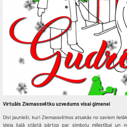
Virtuāls Ziemassvētku uzvedums visai ģimenei
Divi jaunieši, kuri Ziemassvētkos atsakās no saviem lie
ideja šajā stāstā pārtop par simbolu mīlestībai un n