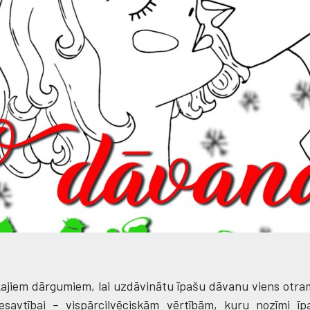
lākajiem dārgumiem, lai uzdāvinātu īpašu dāvanu viens otr
esavtībai – vispārcilvēciskām vērtībām, kuru nozīmi īp