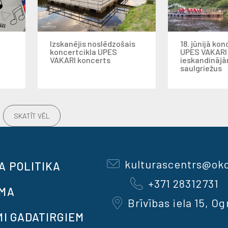
Izskanējis noslēdzošais
18. jūnijā kon
koncertcikla UPES
UPES VAKARI
VAKARI koncerts
ieskandināj
saulgriežus
SKATĪT VĒL
kulturascentrs@okc
A POLITIKA
+371 28312731
OMA
Brīvības iela 15, Og
MI GADATIRGIEM