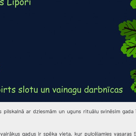
es pilskalnā ar dziesmām un uguns rituālu svinēsim gada
airākus gadus ir spēka vieta, kur pulcējamies vasaras Sa