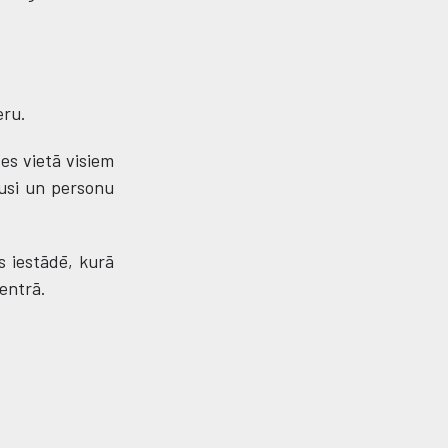
eru.
ses vietā visiem
ojusi un personu
as iestādē, kurā
centrā.