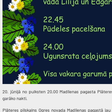
20. jūnijā no pulksten 20.00 Madlienas pagasta Plāter
garāko nakti.
Plāteres pilskalns Ogres novada Madlienas pagastā jau v