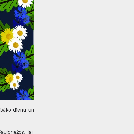
 īsāko dienu un
ulgriežos, lai,