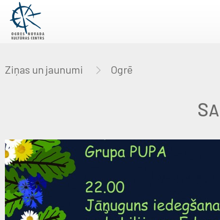
Ziņas un jaunumi
Ogrē
S
A