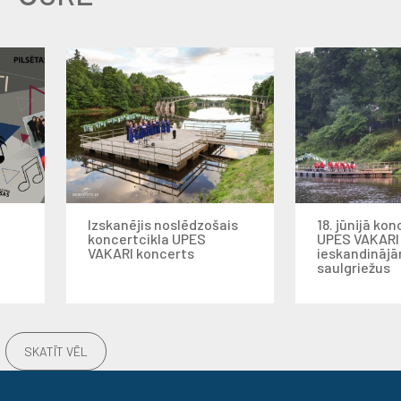
Izskanējis noslēdzošais
18. jūnijā kon
koncertcikla UPES
UPES VAKARI
VAKARI koncerts
ieskandināj
saulgriežus
SKATĪT VĒL