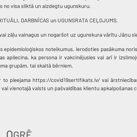
tos no visa sliktā un aizdegtu ugunskuru.
U RITUĀLI, DARBNĪCAS un UGUNSRATA CEĻOJUMS.
vai zāļu vainagus un nogaršot uz ugunskura vārītu Jāņu si
iktos epidemioloģiskos noteikumus, ierodoties pasākuma nori
as apliecina, ka persona ir vakcinējusies vai arī ir izslim
uma grupām, tai skaitā bērniem.
r to pieejama https://covid19sertifikats.lv/ vai ārstniecīb
dē vai vienotajā valsts un pašvaldības klientu apkalpošanas 
O
GRĒ