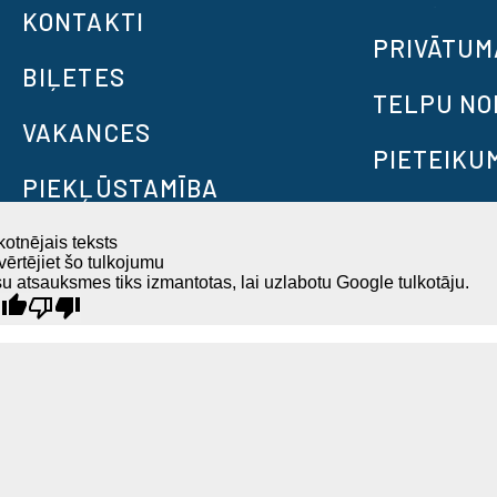
KONTAKTI
PRIVĀTUM
BIĻETES
TELPU N
VAKANCES
PIETEIKU
PIEKĻŪSTAMĪBA
otnējais teksts
ērtējiet šo tulkojumu
u atsauksmes tiks izmantotas, lai uzlabotu Google tulkotāju.