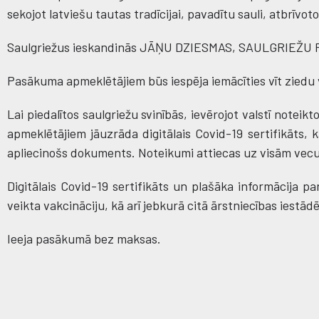
sekojot latviešu tautas tradīcijai, pavadītu sauli, atbrīvo
Saulgriežus ieskandinās JĀŅU DZIESMAS, SAULGRIEŽ
Pasākuma apmeklētājiem būs iespēja iemācīties vīt ziedu 
Lai piedalītos saulgriežu svinībās, ievērojot valstī note
apmeklētājiem jāuzrāda digitālais Covid-19 sertifikāts, k
apliecinošs dokuments. Noteikumi attiecas uz visām vec
Digitālais Covid-19 sertifikāts un plašāka informācija pa
veikta vakcināciju, kā arī jebkurā citā ārstniecības iestā
Ieeja pasākumā bez maksas.