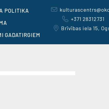
kulturascentrs@okc
A POLITIKA
+371 28312731
OMA
Brīvības iela 15, Og
MI GADATIRGIEM