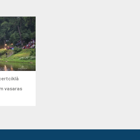
certciklā
ām vasaras