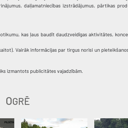
inājumus, daiļamatniecības izstrādājumus, pārtikas prod
 notikumu, kas ļaus baudīt daudzveidīgas aktivitātes, konc
aitot). Vairāk informācijas par tirgus norisi un pieteikšano
tiks izmantots publicitātes vajadzībām.
O
GRĒ