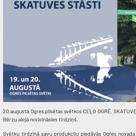
20.augustā Ogres pilsētas svētkos CEĻO OGRĒ. SKATUVES S
Bērzu alejā norisināsies tirdziņš.
Svētku tirdziņā savu produkciju piedāvās Ogres novada u