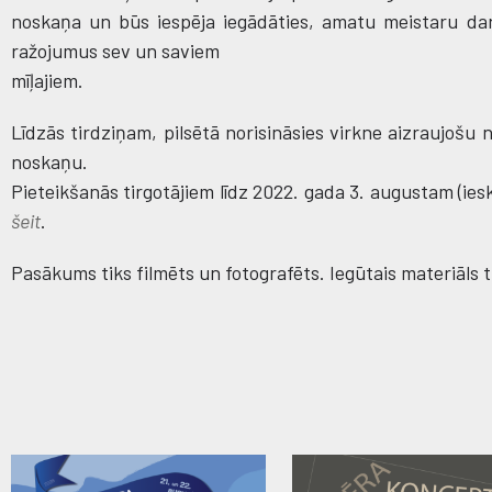
noskaņa un būs iespēja iegādāties, amatu meistaru dar
ražojumus sev un saviem
mīļajiem.
Līdzās tirdziņam, pilsētā norisināsies virkne aizraujošu
noskaņu.
Pieteikšanās tirgotājiem līdz 2022. gada 3. augustam (iesk
šeit
.
Pasākums tiks filmēts un fotografēts. Iegūtais materiāls 