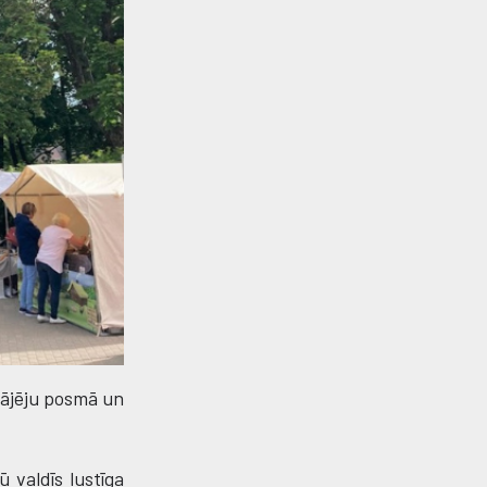
gājēju posmā un
 valdīs lustīga