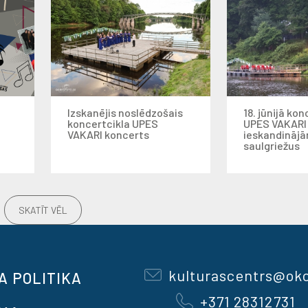
Izskanējis noslēdzošais
18. jūnijā kon
koncertcikla UPES
UPES VAKARI
VAKARI koncerts
ieskandināj
saulgriežus
SKATĪT VĒL
kulturascentrs@okc
A POLITIKA
+371 28312731