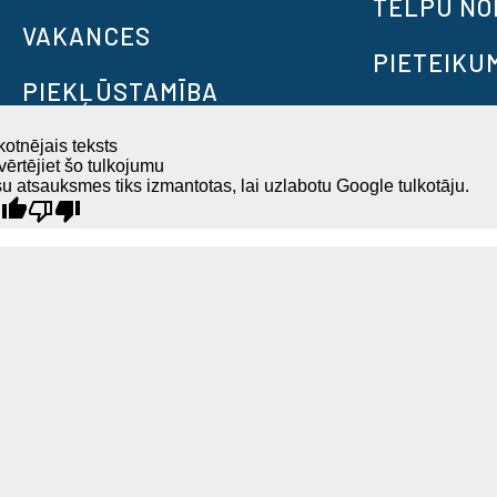
TELPU N
VAKANCES
PIETEIKU
PIEKĻŪSTAMĪBA
otnējais teksts
ērtējiet šo tulkojumu
u atsauksmes tiks izmantotas, lai uzlabotu Google tulkotāju.