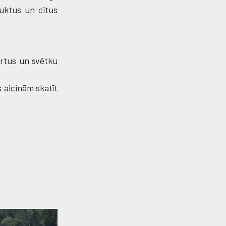
uktus un citus
ertus un svētku
s aicinām skatīt