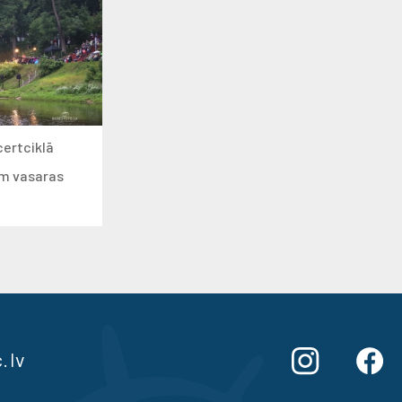
certciklā
ām vasaras
.lv