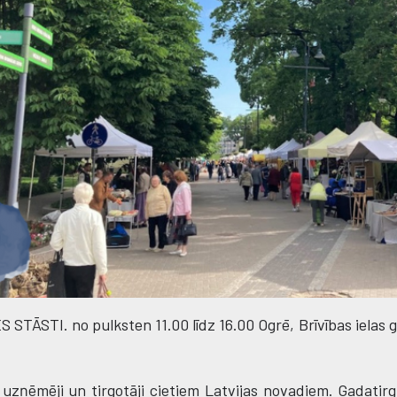
TĀSTI. no pulksten 11.00 līdz 16.00 Ogrē, Brīvības ielas 
zņēmēji un tirgotāji cietiem Latvijas novadiem. Gadatirgū