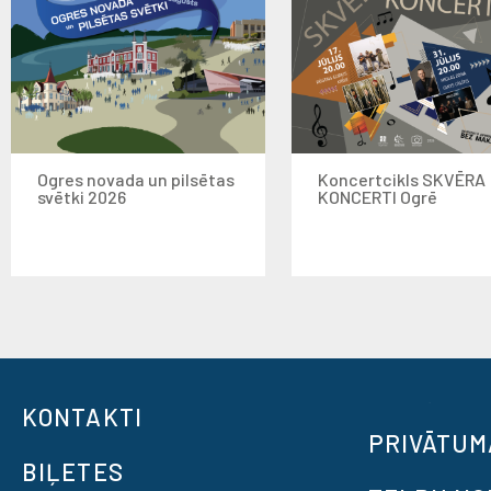
Ogres novada un pilsētas
Koncertcikls SKVĒRA
svētki 2026
KONCERTI Ogrē
KONTAKTI
PRIVĀTUM
BIĻETES