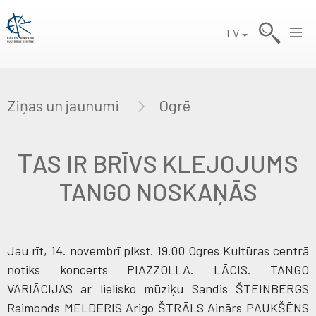
LV
Ziņas un jaunumi
Ogrē
T
AS IR BRĪVS KLEJOJUMS
TANGO NOSKAŅĀS
Jau rīt, 14. novembrī plkst. 19.00 Ogres Kultūras centrā
notiks koncerts PIAZZOLLA. LĀCIS. TANGO
VARIĀCIJAS ar lielisko mūziķu Sandis ŠTEINBERGS
Raimonds MELDERIS Arigo ŠTRĀLS Ainārs PAUKŠĒNS