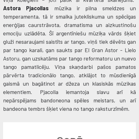
Astora Pjacollas
mūzika ir pilna smeldzes un
temperamenta, tā ir smalka jutekliskuma un spēcīgas
enerģijas caurstrāvota, dramatisma un aizkustinošu
emociju uzlādēta. Šī argentīniešu mūziķa vārds šķiet
gluži nesaraujami saistīts ar tango, viņš tiek dēvēts gan
par tango karali, gan saukts par El Gran Astor - Lielo
Astoru, gan uzskatāms par tango reformatoru un nuevo
tango pamatlicēju. Viņa skaņdarbi pašos pamatos
pārvērta tradicionālo tango, atklājot to mūsdienīgā
gaismā un bagātinot ar džeza un klasiskās mūzikas
elementiem. Pjacolla iemantoja slavu arī kā
nepārspējams bandoneona spēles meistars, un arī
bandeona tembrs šķiet viena no tango raksturzīmēm.