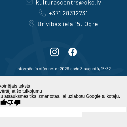
kulturascentrs@okc.lv
+371 28312731
Brīvības iela 15, Ogre
Informācija atjaunota: 2026.gada 3.augustā, 15:32
otnējais teksts
ērtējiet šo tulkojumu
u atsauksmes tiks izmantotas, lai uzlabotu Google tulkotāju.