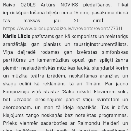
Raivo OZOLS Artūrs NOVIKS piedalīšanos.
Tikai
iepriekšpārdošanā biļešu cena 15 eiro, pasākuma dienā
tās maksās jau 20 eiro
❗️
https://www.bilesuparadize.lv/lv/events/event/77311
Kārlis Lācis
pazīstams gan kā komponists un meistarīgs
aranžētājs, gan pianists un taustiņinstrumentālists.
Viņa daiļradē rodamas gan izvērstas simfoniskas
partitūras un kamermūzikas opusi, gan spilgti žanra
piemēri neakadēmiskās mūzikas laukā, skaņdarbi korim
un mūzika teātra izrādēm, neskaitāmas aranžijas un
skaņu celiņi kā reklāmām, tā arī filmām. Par jauno
kompozīciju viņš stāsta: “Sāku rakstīt klavierēm solo,
bet uzradās ierosinājums pārlikt stīgu kvintetam un
akordeonam, un man tā ideja iepatikās. Tas ir brīvs
klejojums tango noskaņās bez noteiktas programmas.
Prieks vienmēr sadarboties ar Raimondu Melderi un
viņa kolēģiem – ļoti patīk šī kvarteta skanējums.”