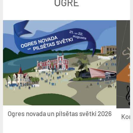
O
GRĒ
Ogres novada un pilsētas svētki 2026
Kon