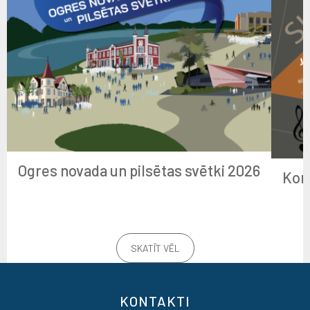
Ogres novada un pilsētas svētki 2026
Kon
SKATĪT VĒL
KONTAKTI