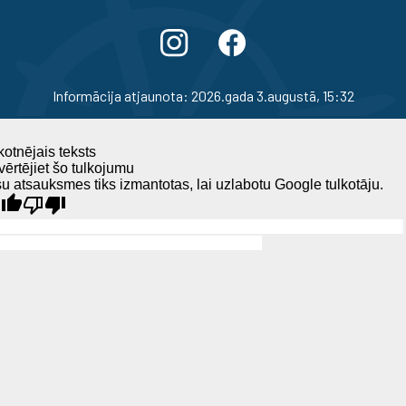
Informācija atjaunota: 2026.gada 3.augustā, 15:32
otnējais teksts
ērtējiet šo tulkojumu
u atsauksmes tiks izmantotas, lai uzlabotu Google tulkotāju.