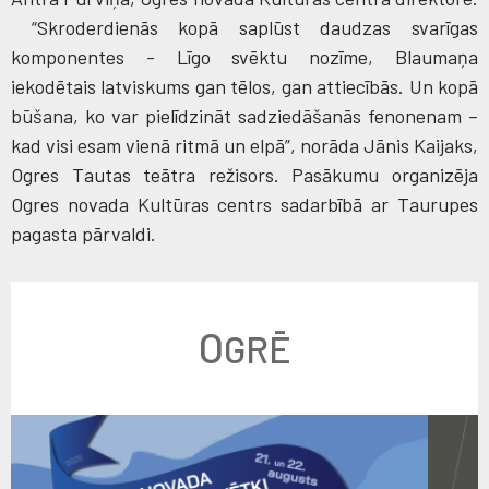
“Skroderdienās kopā saplūst daudzas svarīgas
komponentes - Līgo svēktu nozīme, Blaumaņa
iekodētais latviskums gan tēlos, gan attiecībās. Un kopā
būšana, ko var pielīdzināt sadziedāšanās fenonenam –
kad visi esam vienā ritmā un elpā”, norāda Jānis Kaijaks,
Ogres Tautas teātra režisors. Pasākumu organizēja
Ogres novada Kultūras centrs sadarbībā ar Taurupes
pagasta pārvaldi.
O
GRĒ