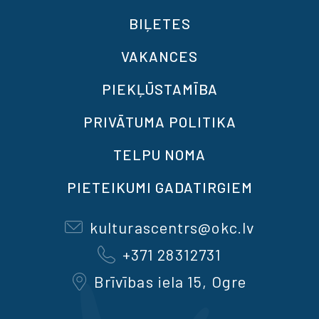
BIĻETES
VAKANCES
PIEKĻŪSTAMĪBA
PRIVĀTUMA POLITIKA
TELPU NOMA
PIETEIKUMI GADATIRGIEM
kulturascentrs@okc.lv
+371 28312731
Brīvības iela 15, Ogre