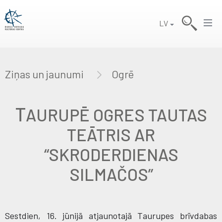
LV
Ziņas un jaunumi
Ogrē
T
AURUPĒ OGRES TAUTAS
TEĀTRIS AR
“SKRODERDIENAS
SILMAČOS”
Sestdien, 16. jūnijā atjaunotajā Taurupes brīvdabas