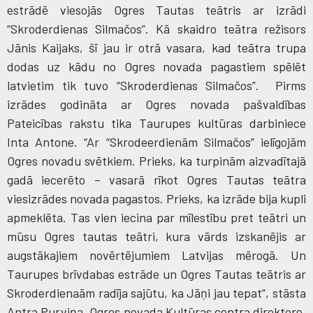
estrādē viesojās Ogres Tautas teātris ar izrādi
“Skroderdienas Silmačos”. Kā skaidro teātra režisors
Jānis Kaijaks, šī jau ir otrā vasara, kad teātra trupa
dodas uz kādu no Ogres novada pagastiem spēlēt
latvietim tik tuvo “Skroderdienas Silmačos”.
Pirms
izrādes godināta ar Ogres novada pašvaldības
Pateicības rakstu tika Taurupes kultūras darbiniece
Inta Antone. “Ar “Skrodeerdienām Silmačos” ielīgojām
Ogres novadu svētkiem. Prieks, ka turpinām aizvadītajā
gadā iecerēto – vasarā rīkot Ogres Tautas teātra
viesizrādes novada pagastos. Prieks, ka izrāde bija kupli
apmeklēta. Tas vien iecina par mīlestību pret teātri un
mūsu Ogres tautas teātri, kura vārds izskanējis ar
augstākajiem novērtējumiem Latvijas mērogā. Un
Taurupes brīvdabas estrāde un Ogres Tautas teātris ar
Skroderdienaām radīja sajūtu, ka Jāņi jau tepat”, stāsta
Antra Purviņa, Ogres novada Kultūras centra direktore.