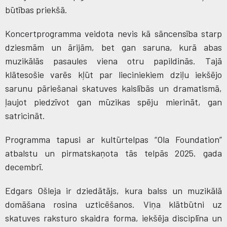
būtības priekšā.
Koncertprogramma veidota nevis kā sāncensība starp
dziesmām un ārijām, bet gan saruna, kurā abas
muzikālās pasaules viena otru papildinās. Tajā
klātesošie varēs kļūt par lieciniekiem dziļu iekšējo
sarunu pāriešanai skatuves kaislībās un dramatismā,
ļaujot piedzīvot gan mūzikas spēju mierināt, gan
satricināt.
Programma tapusi ar kultūrtelpas “Ola Foundation”
atbalstu un pirmatskaņota tās telpās 2025. gada
decembrī.
Edgars Ošleja ir dziedātājs, kura balss un muzikālā
domāšana rosina uzticēšanos. Viņa klātbūtni uz
skatuves raksturo skaidra forma, iekšēja disciplīna un