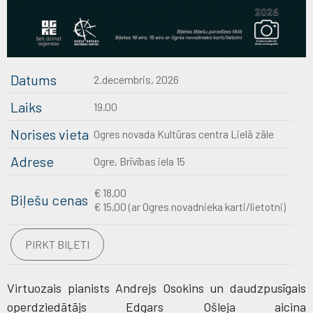
Datums
2.decembris, 2026
Laiks
19.00
Norises vieta
Ogres novada Kultūras centra Lielā zāle
Adrese
Ogre, Brīvības iela 15
€ 18,00
Biļešu cenas
€ 15,00 (ar Ogres novadnieka karti/lietotni)
PIRKT BIĻETI
Virtuozais pianists Andrejs Osokins un daudzpusīgais
operdziedātājs Edgars Ošleja aicina