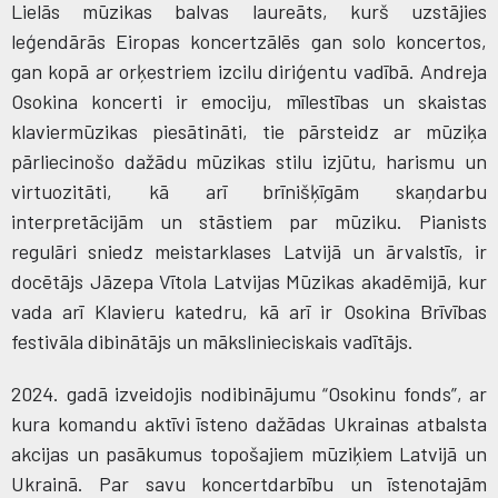
Lielās mūzikas balvas laureāts, kurš uzstājies
leģendārās Eiropas koncertzālēs gan solo koncertos,
gan kopā ar orķestriem izcilu diriģentu vadībā. Andreja
Osokina koncerti ir emociju, mīlestības un skaistas
klaviermūzikas piesātināti, tie pārsteidz ar mūziķa
pārliecinošo dažādu mūzikas stilu izjūtu, harismu un
virtuozitāti, kā arī brīnišķīgām skaņdarbu
interpretācijām un stāstiem par mūziku. Pianists
regulāri sniedz meistarklases Latvijā un ārvalstīs, ir
docētājs Jāzepa Vītola Latvijas Mūzikas akadēmijā, kur
vada arī Klavieru katedru, kā arī ir Osokina Brīvības
festivāla dibinātājs un mākslinieciskais vadītājs.
2024. gadā izveidojis nodibinājumu “Osokinu fonds”, ar
kura komandu aktīvi īsteno dažādas Ukrainas atbalsta
akcijas un pasākumus topošajiem mūziķiem Latvijā un
Ukrainā. Par savu koncertdarbību un īstenotajām