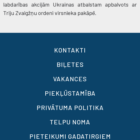
labdarības akcijām Ukrainas atbalstam apbalvots ar
Triju Zvaigžņu ordeni virsnieka pakāpē.
KONTAKTI
BIĻETES
VAKANCES
PIEKĻŪSTAMĪBA
PRIVĀTUMA POLITIKA
TELPU NOMA
PIETEIKUMI GADATIRGIEM