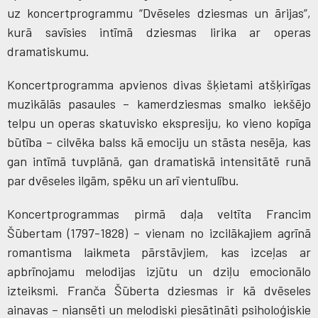
uz koncertprogrammu “Dvēseles dziesmas un ārijas”,
kurā savīsies intīmā dziesmas lirika ar operas
dramatiskumu.
Koncertprogramma apvienos divas šķietami atšķirīgas
muzikālās pasaules – kamerdziesmas smalko iekšējo
telpu un operas skatuvisko ekspresiju, ko vieno kopīga
būtība – cilvēka balss kā emociju un stāsta nesēja, kas
gan intīmā tuvplānā, gan dramatiskā intensitātē runā
par dvēseles ilgām, spēku un arī vientulību.
Koncertprogrammas pirmā daļa veltīta Francim
Šūbertam (1797-1828) – vienam no izcilākajiem agrīnā
romantisma laikmeta pārstāvjiem, kas izceļas ar
apbrīnojamu melodijas izjūtu un dziļu emocionālo
izteiksmi. Franča Šūberta dziesmas ir kā dvēseles
ainavas – niansēti un melodiski piesātināti psiholoģiskie