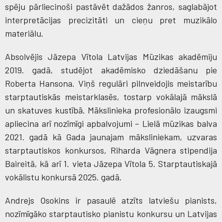
spēju pārliecinoši pastāvēt dažādos žanros, saglabājot
interpretācijas precizitāti un cieņu pret muzikālo
materiālu.
Absolvējis Jāzepa Vītola Latvijas Mūzikas akadēmiju
2019. gadā, studējot akadēmisko dziedāšanu pie
Roberta Hansona. Viņš regulāri pilnveidojis meistarību
starptautiskās meistarklasēs, tostarp vokālajā mākslā
un skatuves kustībā. Mākslinieka profesionālo izaugsmi
apliecina arī nozīmīgi apbalvojumi – Lielā mūzikas balva
2021. gadā kā Gada jaunajam māksliniekam, uzvaras
starptautiskos konkursos, Riharda Vāgnera stipendija
Baireitā, kā arī 1. vieta Jāzepa Vītola 5. Starptautiskajā
vokālistu konkursā 2025. gadā.
Andrejs Osokins ir pasaulē atzīts latviešu pianists,
nozīmīgāko starptautisko pianistu konkursu un Latvijas