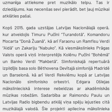
uzmanīga attieksme pret muzikālo telpu. Tas ir
dziedājums, kas necenšas sevi pierādīt, bet ļauj mūzikai
atklāties pašai.
Kopš 2015. gada uzstājas Latvijas Nacionālajā operā,
kur atveidojis Timuru Pučīni “Turandotā”, Komandoru
Mocarta “Donā Žuanā”, kā arī Faraonu un Ramfisu Verdi
“Aidā” un Zakariju “Nabuko”. Kā viesmākslinieks Prāgas
Valsts operā viņš interpretējis Kolēnu Pučīni “Bohēmā”
un Banko Verdi “Makbetā”. Simfoniskajā repertuārā
izpildījis basa solo Bēthovena Devītajā simfonijā Madridē
un Barselonā, kā arī Verdi Rekviēmu kopā ar Latvijas
Nacionālo simfonisko orķestri. Edgara Ošlejas
mākslinieciskā interese nebeidzas ar akadēmiskās
mūzikas robežām. Sadarbība ar Raimondu Paulu un
Latvijas Radio bigbendu atklāj viņa spēju iejusties citā
muzikālajā valodā. Šie projekti apliecina mākslinieka