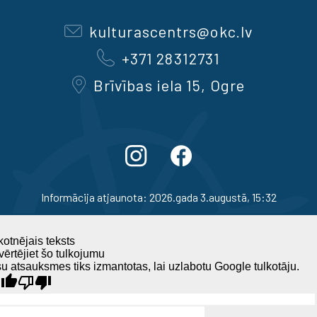
kulturascentrs@okc.lv
+371 28312731
Brīvības iela 15, Ogre
Informācija atjaunota: 2026.gada 3.augustā, 15:32
otnējais teksts
ērtējiet šo tulkojumu
u atsauksmes tiks izmantotas, lai uzlabotu Google tulkotāju.