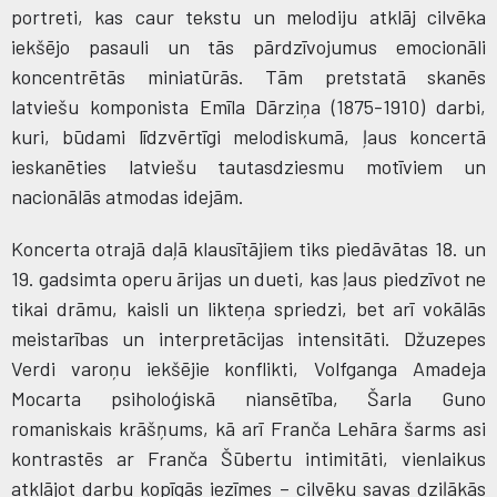
portreti, kas caur tekstu un melodiju atklāj cilvēka
iekšējo pasauli un tās pārdzīvojumus emocionāli
koncentrētās miniatūrās. Tām pretstatā skanēs
latviešu komponista Emīla Dārziņa (1875-1910) darbi,
kuri, būdami līdzvērtīgi melodiskumā, ļaus koncertā
ieskanēties latviešu tautasdziesmu motīviem un
nacionālās atmodas idejām.
Koncerta otrajā daļā klausītājiem tiks piedāvātas 18. un
19. gadsimta operu ārijas un dueti, kas ļaus piedzīvot ne
tikai drāmu, kaisli un likteņa spriedzi, bet arī vokālās
meistarības un interpretācijas intensitāti. Džuzepes
Verdi varoņu iekšējie konflikti, Volfganga Amadeja
Mocarta psiholoģiskā niansētība, Šarla Guno
romaniskais krāšņums, kā arī Franča Lehāra šarms asi
kontrastēs ar Franča Šūbertu intimitāti, vienlaikus
atklājot darbu kopīgās iezīmes – cilvēku savas dziļākās