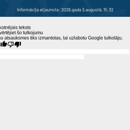
Informācija atjaunota: 2026.gada 3.augustā, 15:32
otnējais teksts
ērtējiet šo tulkojumu
u atsauksmes tiks izmantotas, lai uzlabotu Google tulkotāju.