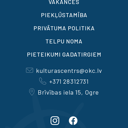
VAKANCES
PIEKĻŪSTAMĪBA
PRIVĀTUMA POLITIKA
TELPU NOMA
PIETEIKUMI GADATIRGIEM
kulturascentrs@okc.lv
+371 28312731
Brīvības iela 15, Ogre