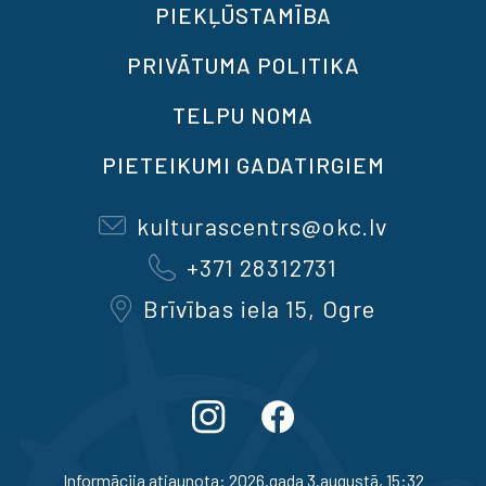
PIEKĻŪSTAMĪBA
PRIVĀTUMA POLITIKA
TELPU NOMA
PIETEIKUMI GADATIRGIEM
kulturascentrs@okc.lv
+371 28312731
Brīvības iela 15, Ogre
Informācija atjaunota: 2026.gada 3.augustā, 15:32