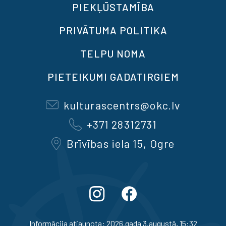
PIEKĻŪSTAMĪBA
PRIVĀTUMA POLITIKA
TELPU NOMA
PIETEIKUMI GADATIRGIEM
kulturascentrs@okc.lv
+371 28312731
Brīvības iela 15, Ogre
Informācija atjaunota: 2026.gada 3.augustā, 15:32