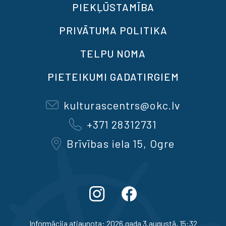
PIEKĻŪSTAMĪBA
PRIVĀTUMA POLITIKA
TELPU NOMA
PIETEIKUMI GADATIRGIEM
kulturascentrs@okc.lv
+371 28312731
Brīvības iela 15, Ogre
Informācija atjaunota: 2026.gada 3.augustā, 15:32