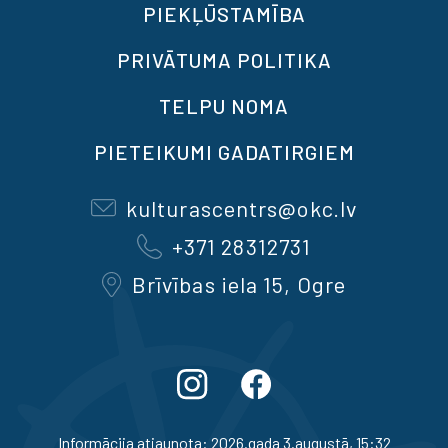
PIEKĻŪSTAMĪBA
PRIVĀTUMA POLITIKA
TELPU NOMA
PIETEIKUMI GADATIRGIEM
kulturascentrs@okc.lv
+371 28312731
Brīvības iela 15, Ogre
Informācija atjaunota: 2026.gada 3.augustā, 15:32