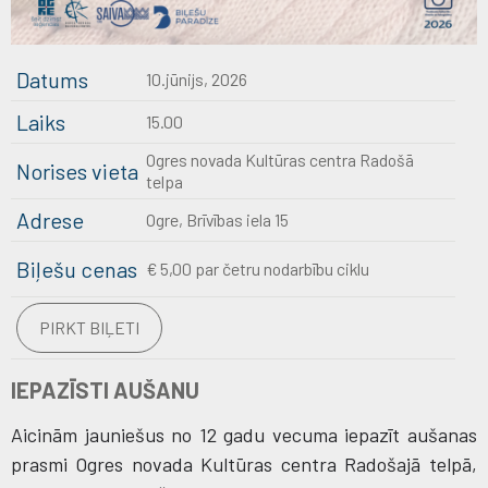
Datums
10.jūnijs, 2026
Laiks
15.00
Ogres novada Kultūras centra Radošā
Norises vieta
telpa
Adrese
Ogre, Brīvības iela 15
Biļešu cenas
€ 5,00 par četru nodarbību ciklu
PIRKT BIĻETI
IEPAZĪSTI AUŠANU
Aicinām jauniešus no 12 gadu vecuma iepazīt aušanas
prasmi Ogres novada Kultūras centra Radošajā telpā,