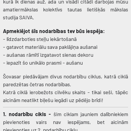
kurā ik dienas auž, ada un visādi citādi darbojas mūsu
amatiermākslas kolektīvs tautas lietišķās mākslas
studija SAIVA.
Apmeklējot šīs nodarbības tev būs iespēja:
- līdzdarboties steļļu iekārtošanā
- gatavot materiālu sava paklājiņa aušanai
- aušanas rāmītī izgatavot sienas dekoru
- iepazīt šo unikālo prasmi - aušanu
Šovasar piedāvājam divus nodarbību ciklus, katrā ciklā
paredzētas četras nodarbības.
Katrā ciklā ierobežots cilvēku skaits - tikai seši, tāpēc
aicinām neatlikt biļešu iegādi uz pēdējo brīdi!
1. nodarbību cikls -
šim ciklam jauniem dalībniekiem
pievienoties vairs nav iespējams, bet aicinām
pievienoties uz 2. nodarbību ciklu