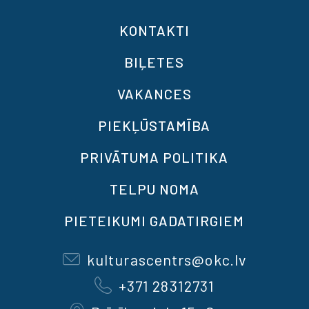
KONTAKTI
BIĻETES
VAKANCES
PIEKĻŪSTAMĪBA
PRIVĀTUMA POLITIKA
TELPU NOMA
PIETEIKUMI GADATIRGIEM
kulturascentrs@okc.lv
+371 28312731