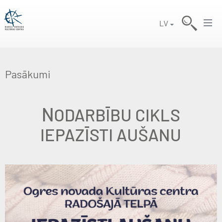
LV
Pasākumi
N
ODARBĪBU CIKLS
IEPAZĪSTI AUŠANU