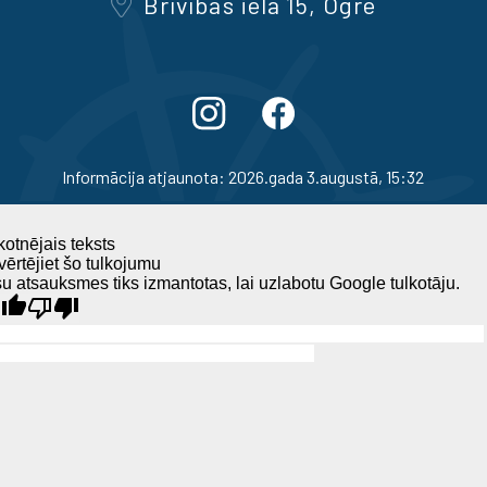
Brīvības iela 15, Ogre
Informācija atjaunota: 2026.gada 3.augustā, 15:32
otnējais teksts
ērtējiet šo tulkojumu
u atsauksmes tiks izmantotas, lai uzlabotu Google tulkotāju.