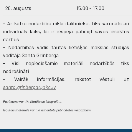
26. augusts
15.00 - 17.00
- Ar katru nodarbību cikla dalībnieku, tiks sarunāts arī
individuāls laiks, lai ir iespēja pabeigt savus iesāktos
darbus
- Nodarbības vadīs tautas lietišķās mākslas studijas
vadītāja Santa Grinberga
- Visi nepieciešamie materiāli nodarbībās tiks
nodrošināti
- Vairāk informācijas, rakstot vēstuli uz
santa.grinberga@okc.lv
Pasākums var tikt filmēts un fotografēts.
Iegūtais materiāls var tikt izmantots publicitātes vajadzībām.