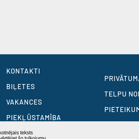
KONTAKTI
PRIVĀTUM
BIĻETES
TELPU N
VAKANCES
PIETEIKU
PIEKĻŪSTAMĪBA
otnējais teksts
ērtējiet šo tulkojumu