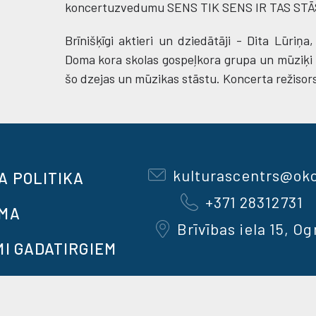
koncertuzvedumu SENS TIK SENS IR TAS STĀ
Brīnišķīgi aktieri un dziedātāji - Dita Lūriņa
Doma kora skolas gospeļkora grupa un mūziķi Ma
šo dzejas un mūzikas stāstu. Koncerta režisors 
kulturascentrs@okc
A POLITIKA
+371 28312731
OMA
Brīvības iela 15, Og
MI GADATIRGIEM