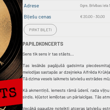
Adrese
Ogre, Brīvības iela 
Biļešu cenas
€ 20,00 - 30,00
PIRKT BIĻETI
PAPILDKONCERTS
Sens tik sens ir tas stāsts...
Tas iesākās pagājušā gadsimta piecdesmita
melodijas sastapās ar dzejnieka Alfrēda Krūkļa 
Tā dzima vesels laikmets latviešu estrādes mū
Kā akmentiņš, iemests rāmā ūdenī, rada viļņu 
sirdis, kļūstot iemīļotas un pārlaicīgas. Tās a
Vecākā paaudze noteikti atceras latviešu est