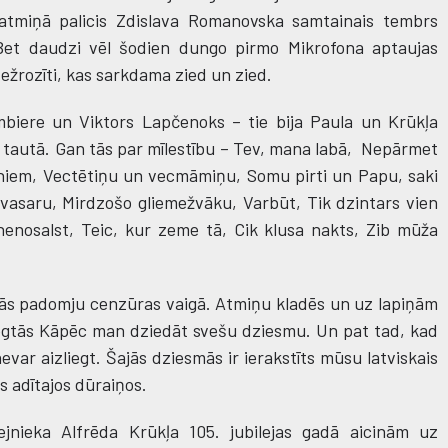
atmiņā palicis Zdislava Romanovska samtainais tembrs
 Bet daudzi vēl šodien dungo pirmo Mikrofona aptaujas
ežrozīti, kas sarkdama zied un zied.
mbiere un Viktors Lapčenoks – tie bija Paula un Krūkļa
sa tautā. Gan tās par mīlestību – Tev, mana labā, Nepārmet
 liniem, Vectētiņu un vecmāmiņu, Somu pirti un Papu, saki
asaru, Mirdzošo gliemežvāku, Varbūt, Tik dzintars vien
enosalst, Teic, kur zeme tā, Cik klusa nakts, Zib mūža
ūrās padomju cenzūras vaigā. Atmiņu kladēs un uz lapiņām
zliegtās Kāpēc man dziedāt svešu dziesmu. Un pat tad, kad
evar aizliegt. Šajās dziesmās ir ierakstīts mūsu latviskais
s adītajos dūraiņos.
nieka Alfrēda Krūkļa 105. jubilejas gadā aicinām uz