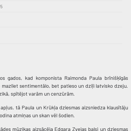
15
jos gados, kad komponista Raimonda Paula brīnišķīgās
mazliet sentimentālo, bet patieso un dziļi latvisko dzeju.
zikā, spītējot varām un cenzūrām.
apļus, tā Paula un Krūkļa dziesmas aizsniedza klausītāju
tmodina atmiņas un skan vēl šodien.
rādes mūzikas aizsācēja Edgara Zvejas balsi un dziesmas