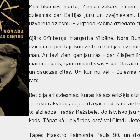
Mēs tikāmies martā, Ziemas vakars, citiem 
dziesmās par Baltijas jūru un zvejniekiem.
uzvarētājdziesmu – Zigfrīda Račiņa dziedāto M
Ojārs Grīnbergs, Margarita Vilcāne, Nora Bu
dziesmu izpildītāji, kuri zelta melodijas aizne
man, Ar tevi vien, gan jautrās - par Zilajiem
mammai pats, gan romantiskās - par Savādu v
un daudzas citas. Un kur nu vēl – Dziesma n
rats...
Bet bija arī dziesmas, kuras kā ass ērkšķis d
ar roku rakstītas, ceļoja dzejas rindas no ai
to aizliedza, radās Mežābele. Jo latvisko jau n
kods. Tāpat kā Lielvārdes jostā vai Cimdu Jete
Tāpēc Maestro Raimonda Paula 90. un dzej