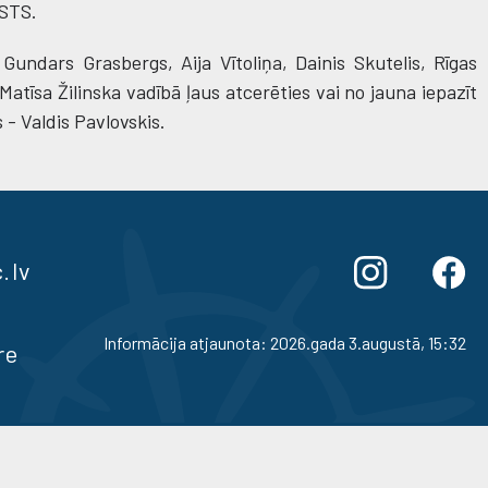
STS.
, Gundars Grasbergs, Aija Vītoliņa, Dainis Skutelis, Rīgas
tīsa Žilinska vadībā ļaus atcerēties vai no jauna iepazīt
- Valdis Pavlovskis.
.lv
Informācija atjaunota: 2026.gada 3.augustā, 15:32
re