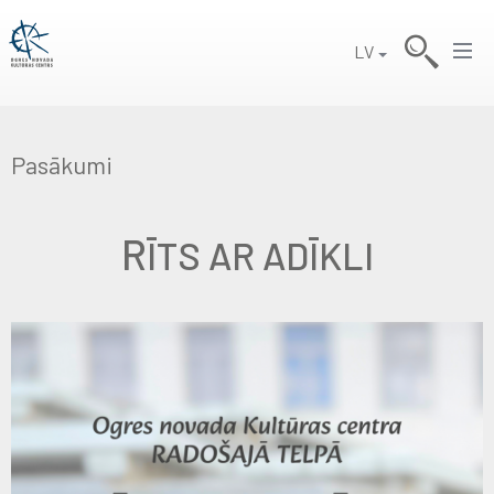
LV
Pasākumi
R
ĪTS AR ADĪKLI