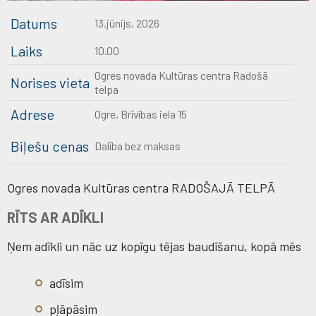
Datums
13.jūnijs, 2026
Laiks
10.00
Ogres novada Kultūras centra Radošā
Norises vieta
telpa
Adrese
Ogre, Brīvības iela 15
Biļešu cenas
Dalība bez maksas
Ogres novada Kultūras centra RADOŠAJĀ TELPĀ
RĪTS AR ADĪKLI
Ņem adīkli un nāc uz kopīgu tējas baudīšanu, kopā mēs
adīsim
pļāpāsim