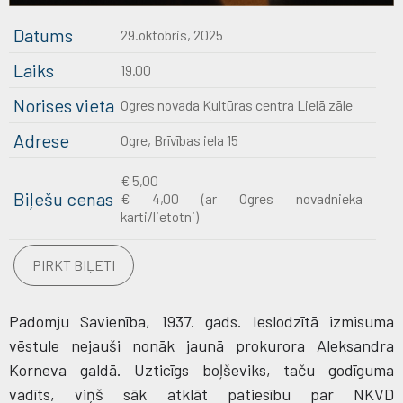
Datums
29.oktobris, 2025
Laiks
19.00
Norises vieta
Ogres novada Kultūras centra Lielā zāle
Adrese
Ogre, Brīvības iela 15
€ 5,00
Biļešu cenas
€ 4,00 (ar Ogres novadnieka
karti/lietotni)
PIRKT BIĻETI
Padomju Savienība, 1937. gads. Ieslodzītā izmisuma
vēstule nejauši nonāk jaunā prokurora Aleksandra
Korneva galdā. Uzticīgs boļševiks, taču godīguma
vadīts, viņš sāk atklāt patiesību par NKVD