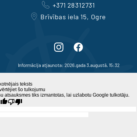
+371 28312731
Brīvības iela 15, Ogre
Informācija atjaunota: 2026.gada 3.augustā, 15:32
otnējais teksts
ērtējiet šo tulkojumu
u atsauksmes tiks izmantotas, lai uzlabotu Google tulkotāju.